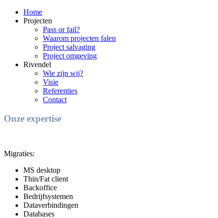
Home
Projecten
Pass or fail?
Waarom projecten falen
Project salvaging
Project omgeving
Rivendel
Wie zijn wij?
Visie
Referenties
Contact
Onze expertise
Migraties:
MS desktop
Thin/Fat client
Backoffice
Bedrijfsystemen
Dataverbindingen
Databases