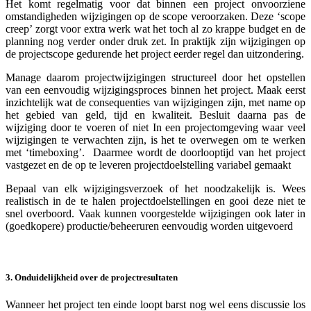
Het komt regelmatig voor dat binnen een project onvoorziene
omstandigheden wijzigingen op de scope veroorzaken. Deze ‘scope
creep’ zorgt voor extra werk wat het toch al zo krappe budget en de
planning nog verder onder druk zet. In praktijk zijn wijzigingen op
de projectscope gedurende het project eerder regel dan uitzondering.
Manage daarom projectwijzigingen structureel door het opstellen
van een eenvoudig wijzigingsproces binnen het project. Maak eerst
inzichtelijk wat de consequenties van wijzigingen zijn, met name op
het gebied van geld, tijd en kwaliteit. Besluit daarna pas de
wijziging door te voeren of niet In een projectomgeving waar veel
wijzigingen te verwachten zijn, is het te overwegen om te werken
met ‘timeboxing’. Daarmee wordt de doorlooptijd van het project
vastgezet en de op te leveren projectdoelstelling variabel gemaakt
Bepaal van elk wijzigingsverzoek of het noodzakelijk is. Wees
realistisch in de te halen projectdoelstellingen en gooi deze niet te
snel overboord. Vaak kunnen voorgestelde wijzigingen ook later in
(goedkopere) productie/beheeruren eenvoudig worden uitgevoerd
3. Onduidelijkheid over de projectresultaten
Wanneer het project ten einde loopt barst nog wel eens discussie los