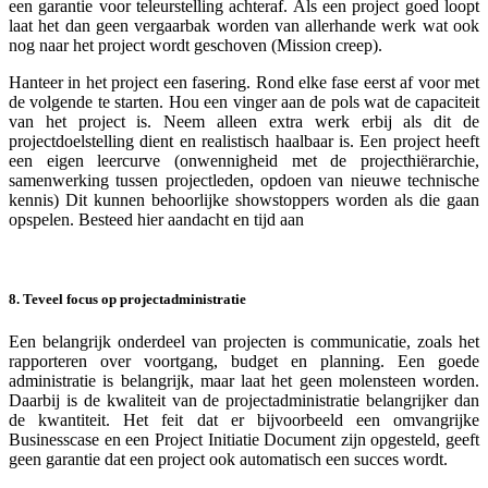
een garantie voor teleurstelling achteraf. Als een project goed loopt
laat het dan geen vergaarbak worden van allerhande werk wat ook
nog naar het project wordt geschoven (Mission creep).
Hanteer in het project een fasering. Rond elke fase eerst af voor met
de volgende te starten. Hou een vinger aan de pols wat de capaciteit
van het project is. Neem alleen extra werk erbij als dit de
projectdoelstelling dient en realistisch haalbaar is. Een project heeft
een eigen leercurve (onwennigheid met de projecthiërarchie,
samenwerking tussen projectleden, opdoen van nieuwe technische
kennis) Dit kunnen behoorlijke showstoppers worden als die gaan
opspelen. Besteed hier aandacht en tijd aan
8. Teveel focus op projectadministratie
Een belangrijk onderdeel van projecten is communicatie, zoals het
rapporteren over voortgang, budget en planning. Een goede
administratie is belangrijk, maar laat het geen molensteen worden.
Daarbij is de kwaliteit van de projectadministratie belangrijker dan
de kwantiteit. Het feit dat er bijvoorbeeld een omvangrijke
Businesscase en een Project Initiatie Document zijn opgesteld, geeft
geen garantie dat een project ook automatisch een succes wordt.