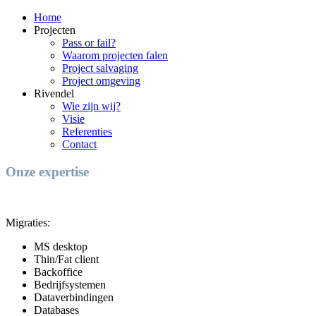
Home
Projecten
Pass or fail?
Waarom projecten falen
Project salvaging
Project omgeving
Rivendel
Wie zijn wij?
Visie
Referenties
Contact
Onze expertise
Migraties:
MS desktop
Thin/Fat client
Backoffice
Bedrijfsystemen
Dataverbindingen
Databases