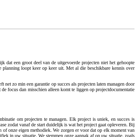
k dat een groot deel van de uitgevoerde projecten niet het gehoopte
e planning loopt keer op keer uit. Met al die beschikbare kennis over
t net zo min een garantie op succes als projecten laten managen door
de focus dan misschien alleen komt te liggen op projectdocumentatie
inatie om projecten te managen. Elk project is uniek, en succes is
 zodat vanaf de start duidelijk is wat het project gaat opleveren. Bij
en of onze eigen methodiek. We zorgen er voor dat op elk moment van
cifiek in uw situatie. We stemmen onze aanpak af op uw situatie, zoals