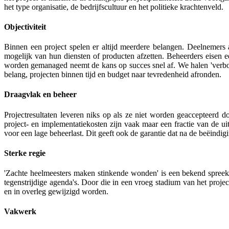
het type organisatie, de bedrijfscultuur en het politieke krachtenveld.
Objectiviteit
Binnen een project spelen er altijd meerdere belangen. Deelnemers
mogelijk van hun diensten of producten afzetten. Beheerders eisen e
worden gemanaged neemt de kans op succes snel af. We halen 'verbor
belang, projecten binnen tijd en budget naar tevredenheid afronden.
Draagvlak en beheer
Projectresultaten leveren niks op als ze niet worden geaccepteerd d
project- en implementatiekosten zijn vaak maar een fractie van de u
voor een lage beheerlast. Dit geeft ook de garantie dat na de beëindigi
Sterke regie
'Zachte heelmeesters maken stinkende wonden' is een bekend spreekw
tegenstrijdige agenda's. Door die in een vroeg stadium van het proj
en in overleg
gewijzigd worden.
Vakwerk