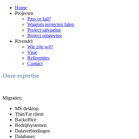
Home
Projecten
Pass or fail?
Waarom projecten falen
Project salvaging
Project omgeving
Rivendel
Wie zijn wij?
Visie
Referenties
Contact
Onze expertise
Migraties:
MS desktop
Thin/Fat client
Backoffice
Bedrijfsystemen
Dataverbindingen
Databases