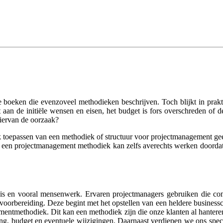
oeken die evenzoveel methodieken beschrijven. Toch blijkt in praktij
aan de initiële wensen en eisen, het budget is fors overschreden of d
hiervan de oorzaak?
 toepassen van een methodiek of structuur voor projectmanagement geef
n een projectmanagement methodiek kan zelfs averechts werken doordat 
s en vooral mensenwerk. Ervaren projectmanagers gebruiken die comb
oorbereiding. Deze begint met het opstellen van een heldere businesscase
entmethodiek. Dit kan een methodiek zijn die onze klanten al hanter
tgang, budget en eventuele wijzigingen. Daarnaast verdiepen we ons spe