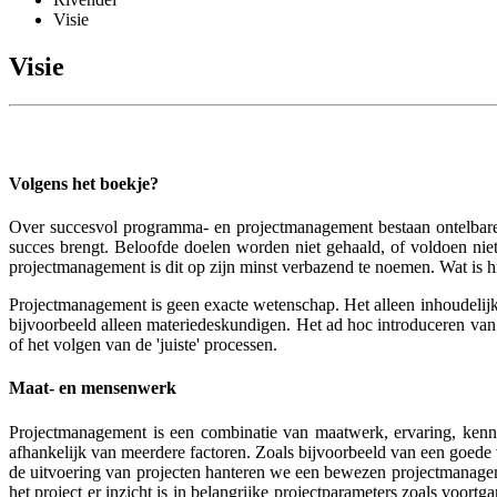
Visie
Visie
Volgens het boekje?
Over succesvol programma- en projectmanagement bestaan ontelbare b
succes brengt. Beloofde doelen worden niet gehaald, of voldoen niet 
projectmanagement is dit op zijn minst verbazend te noemen. Wat is 
Projectmanagement is geen exacte wetenschap. Het alleen inhoudelijk
bijvoorbeeld alleen materiedeskundigen. Het ad hoc introduceren va
of het volgen van de 'juiste' processen.
Maat- en mensenwerk
Projectmanagement is een combinatie van maatwerk, ervaring, kenni
afhankelijk van meerdere factoren. Zoals bijvoorbeeld van een goede v
de uitvoering van projecten hanteren we een bewezen projectmanagem
het project er inzicht is in belangrijke projectparameters zoals voor