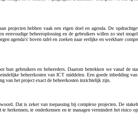
 aan projecten hebben vaak een eigen doel en agenda. De opdrachtgev
en eenvoudige beheeroplossing en de gebruikers willen zo snel mogelijk
gen agenda's' boven tafel en zoeken naar eerlijke en werkbare compro
oor hun gebruikers en beheerders. Daarom betrekken we vanaf de start
iteindelijke beheerkosten van ICT middelen. Een goede inbedding van h
ng van het project exact de beheerkosten inzichtelijk zijn.
oord. Dat is zeker van toepassing bij complexe projecten. De stakeh
ect te herkennen, te onderkennen en te managen vermindert het risico